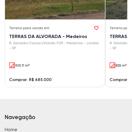
Terreno
para venda em
Terreno
para
TERRAS DA ALVORADA - Medeiros
TERRAS D
R. Salvador Caruso Orlando 1729 - Medeiros - Jundiaí
R. Salvador 
- SP
- SP
925.11 m²
855 m²
Comprar: R$ 685.000
Comprar: R
Navegação
Home