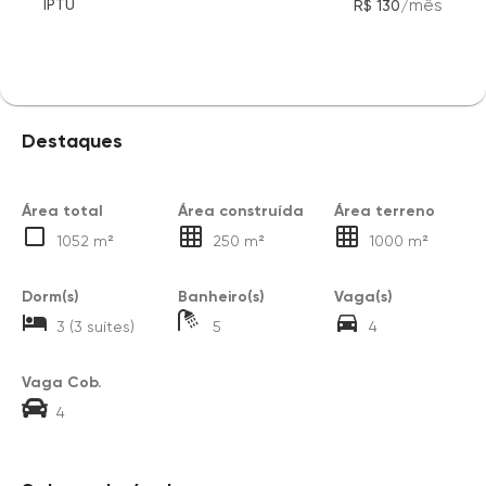
/
mês
IPTU
R$ 130
Destaques
Área total
Área construída
Área terreno
1052 m²
250 m²
1000 m²
Dorm(s)
Banheiro(s)
Vaga(s)
3 (3 suítes)
5
4
Vaga Cob.
4