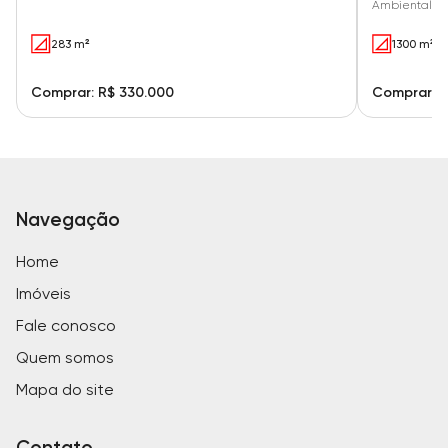
Ambiental - 
283 m²
1300 m²
Comprar: R$ 330.000
Comprar: R
Navegação
Home
Imóveis
Fale conosco
Quem somos
Mapa do site
Contato