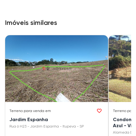
Imóveis similares
Terreno
para venda em
Terreno
para
Jardim Espanha
Condomíni
Azul - Vi
Rua 6 H23 - Jardim Espanha - Itupeva - SP
Alameda Das S