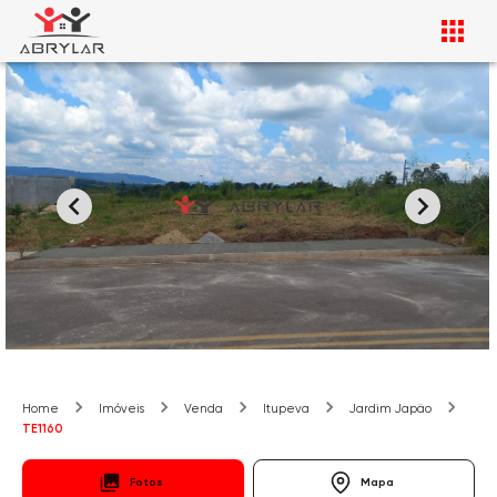
Home
Imóveis
Venda
Itupeva
Jardim Japão
TE1160
Fotos
Mapa