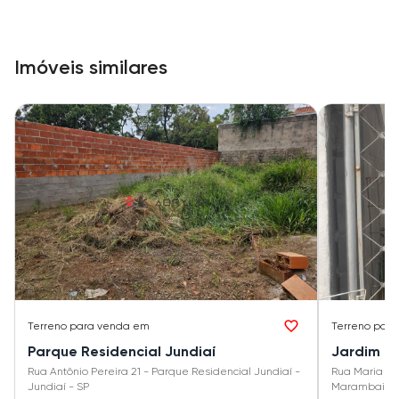
Imóveis similares
Terreno
para venda em
Terreno
para
Parque Residencial Jundiaí
Jardim M
Rua Antônio Pereira 21 - Parque Residencial Jundiaí -
Rua Maria da
Jundiaí - SP
Marambaia II