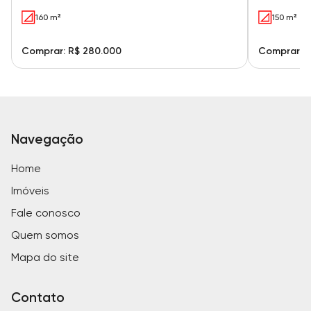
160 m²
150 m²
Comprar: R$ 280.000
Comprar: R
Navegação
Home
Imóveis
Fale conosco
Quem somos
Mapa do site
Contato