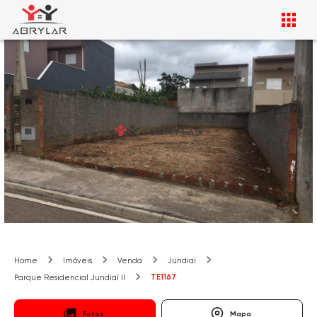
Home
Imóveis
Venda
Jundiaí
TE1167
Parque Residencial Jundiaí II
Fotos
Mapa