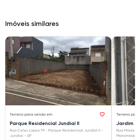
Imóveis similares
Terreno
para venda em
Terreno
para
Parque Residencial Jundiaí II
Jardim M
Rua Celso Lopes 79 - Parque Residencial Jundiaí II -
Rua Maria da
Jundiaí - SP
Marambaia II