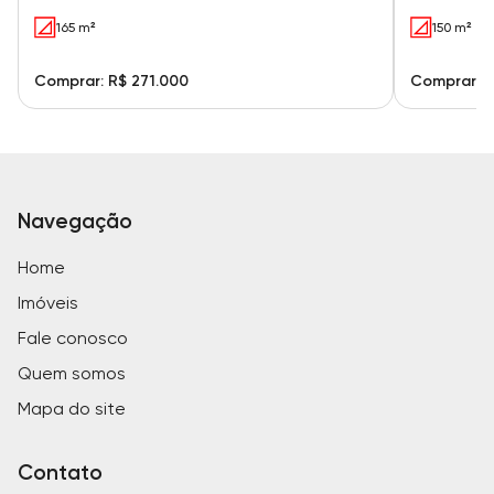
165 m²
150 m²
Comprar: R$ 271.000
Comprar: R
Navegação
Home
Imóveis
Fale conosco
Quem somos
Mapa do site
Contato