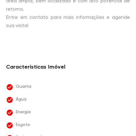
área ampla, bem localizada e com alto potencial de
retorno.
Entre em contato para mais informações e agende
sua visita!
Características Imóvel
Guarita
Água
Energia
Esgoto