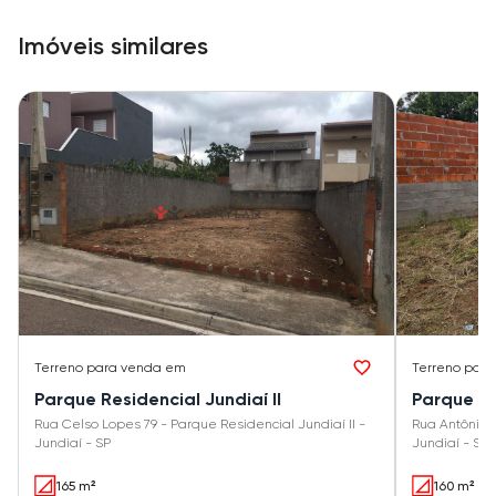
Imóveis similares
Terreno
para venda em
Terreno
para
Parque Residencial Jundiaí II
Parque Re
Rua Celso Lopes 79 - Parque Residencial Jundiaí II -
Rua Antônio P
Jundiaí - SP
Jundiaí - SP
165 m²
160 m²