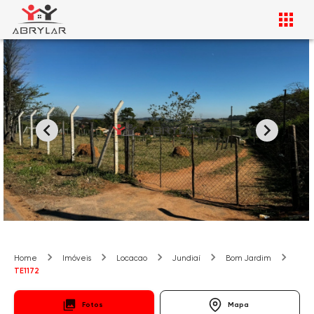
Home
Imóveis
Locacao
Jundiaí
Bom Jardim
TE1172
Fotos
Mapa