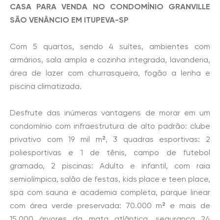
CASA PARA VENDA NO CONDOMÍNIO GRANVILLE
SÃO VENÂNCIO EM ITUPEVA-SP
Com 5 quartos, sendo 4 suítes, ambientes com
armários, sala ampla e cozinha integrada, lavanderia,
área de lazer com churrasqueira, fogão a lenha e
piscina climatizada.
Desfrute das inúmeras vantagens de morar em um
condomínio com infraestrutura de alto padrão: clube
privativo com 19 mil m², 3 quadras esportivas: 2
poliesportivas e 1 de tênis, campo de futebol
gramado, 2 piscinas: Adulto e infantil, com raia
semiolímpica, salão de festas, kids place e teen place,
spa com sauna e academia completa, parque linear
com área verde preservada: 70.000 m² e mais de
15.000 árvores da mata atlântica, segurança 24