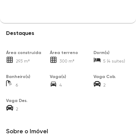
Destaques
Área construída
Área terreno
Dorm(s)
293 m²
300 m²
5 (4 suítes)
Banheiro(s)
Vaga(s)
Vaga Cob.
6
4
2
Vaga Des.
2
Sobre o Imóvel