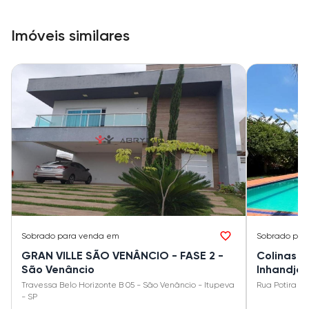
Imóveis similares
Sobrado
para venda em
Sobrado
par
GRAN VILLE SÃO VENÂNCIO - FASE 2 -
Colinas d
São Venâncio
Inhandja
Travessa Belo Horizonte B 05 - São Venâncio - Itupeva
Rua Potira 22
- SP