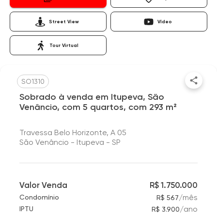
Street View
Vídeo
Tour Virtual
SO1310
Sobrado à venda em Itupeva, São
Venâncio, com 5 quartos, com 293 m²
Travessa Belo Horizonte, A 05
São Venâncio - Itupeva - SP
Valor Venda
R$ 1.750.000
/
mês
Condomínio
R$ 567
/
ano
IPTU
R$ 3.900