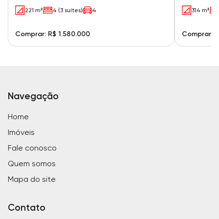
221 m²
4 (3 suítes)
4
314 m²
Comprar: R$ 1.580.000
Comprar: R
Navegação
Home
Imóveis
Fale conosco
Quem somos
Mapa do site
Contato