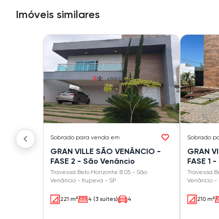
Imóveis similares
Sobrado
para venda em
Sobrado
p
GRAN VILLE SÃO VENÂNCIO -
GRAN VI
FASE 2 - São Venâncio
FASE 1 -
Travessa Belo Horizonte B 05 - São
Travessa Be
Venâncio - Itupeva - SP
Venâncio - 
221 m²
4 (3 suítes)
4
210 m²