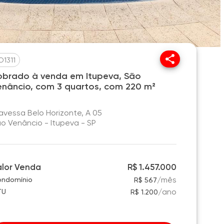
O1311
obrado à venda em Itupeva, São
enâncio, com 3 quartos, com 220 m²
avessa Belo Horizonte, A 05
o Venâncio - Itupeva - SP
alor Venda
R$ 1.457.000
/
mês
ndomínio
R$ 567
/
ano
TU
R$ 1.200