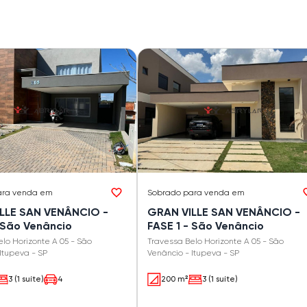
ara venda em
Sobrado
para venda em
LLE SAN VENÂNCIO -
GRAN VILLE SAN VENÂNCIO -
 São Venâncio
FASE 1 - São Venâncio
lo Horizonte A 05 - São
Travessa Belo Horizonte A 05 - São
Itupeva - SP
Venâncio - Itupeva - SP
3 (1 suíte)
4
200 m²
3 (1 suíte)