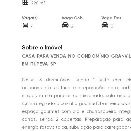
220 m²
Vaga(s)
Vaga Cob.
Vaga Des.
4
2
2
Sobre o Imóvel
CASA PARA VENDA NO CONDOMÍNIO GRANVIL
EM ITUPEVA-SP
Possui 3 dormitórios, sendo 1 suíte com cl
acionamento elétrico e preparação para cort
infraestrutura para ar condicionado, sala ampl
4,6m integrado à cozinha gourmet, banheiro socia
espaço gourmet com pia e churrasqueira integ
carros, sendo 2 cobertas. Preparação para a
energia fotovoltaica, tubulação para carregador d