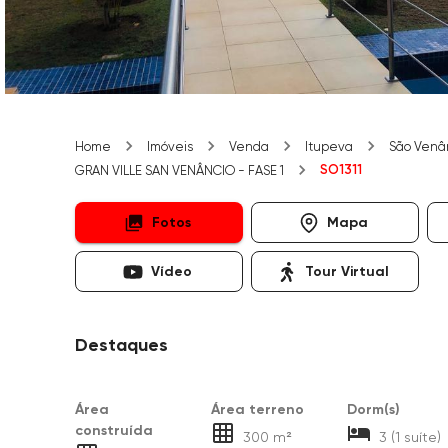
Home
Imóveis
Venda
Itupeva
São Venâ
SO1311
GRAN VILLE SAN VENÂNCIO - FASE 1
Fotos
Mapa
Vídeo
Tour Virtual
Destaques
Área
Área terreno
Dorm(s)
construída
300 m²
3 (1 suíte)