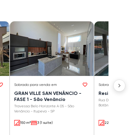
Sobrado
para venda em
Sobrado
para vend
GRAN VILLE SAN VENÂNCIO -
Residencial Bo
FASE 1 - São Venâncio
Rua Divino Scapin 338
Botânica - Itupeva - 
Travessa Belo Horizonte A 05 - São
Venâncio - Itupeva - SP
150 m²
3 (1 suíte)
229.1 m²
3 (1 su