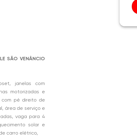
LE SÃO VENÂNCIO
oset, janelas com
inas motorizadas e
a com pé direito de
l, área de serviço e
radas, vaga para 4
quecimento solar e
e carro elétrico,