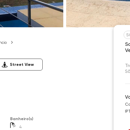
S
ncio
S
V
Street View
Tr
Sã
V
Co
IP
Banheiro(s)
4