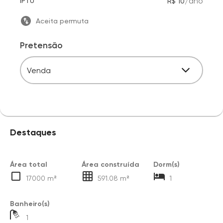
/
ano
IPTU
R$ 10
Aceita permuta
Pretensão
Venda
Destaques
Área total
Área construída
Dorm(s)
17000 m²
591.08 m²
1
Banheiro(s)
1