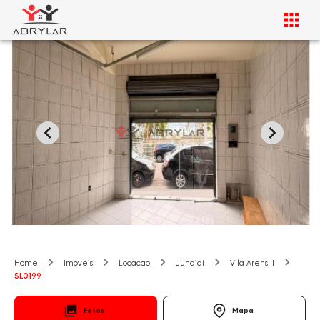
Home
Imóveis
Locacao
Jundiaí
Vila Arens II
SL0199
Fotos
Mapa