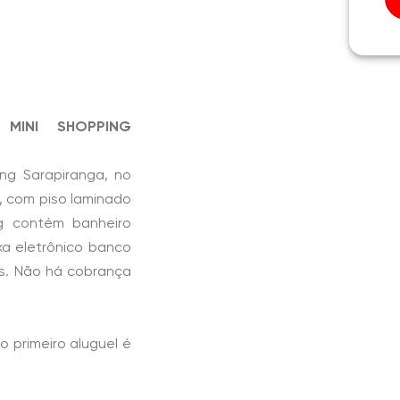
MINI SHOPPING
ing Sarapiranga, no
², com piso laminado
g contém banheiro
xa eletrônico banco
s. Não há cobrança
o primeiro aluguel é