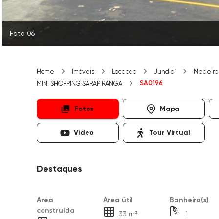
Foto 06
Home
Imóveis
Locacao
Jundiaí
Medeiro
SA0196
MINI SHOPPING SARAPIRANGA
Fotos
Mapa
Vídeo
Tour Virtual
Destaques
Área
Área útil
Banheiro(s)
construída
33 m²
1