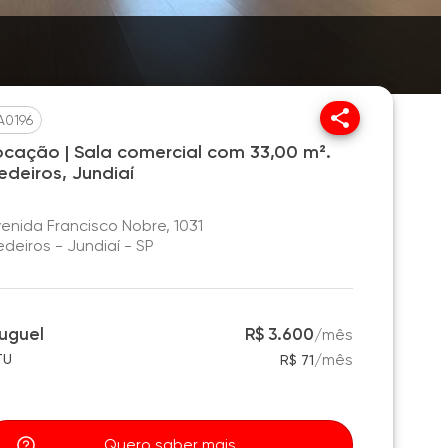
A0196
ocação | Sala comercial com 33,00 m².
edeiros, Jundiaí
enida Francisco Nobre, 1031
deiros - Jundiaí - SP
luguel
R$ 3.600
/
mês
/
mês
TU
R$ 71
Quero saber mais