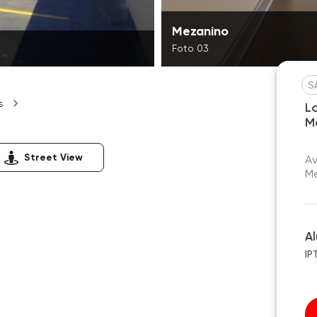
Mezanino
Foto 03
S
s
L
M
Street View
Av
Me
A
IP