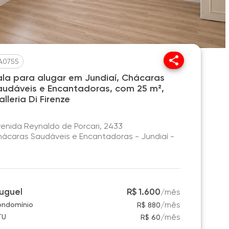
A0755
ala para alugar em Jundiaí, Chácaras
audáveis e Encantadoras, com 25 m²,
lleria Di Firenze
enida Reynaldo de Porcari, 2433
ácaras Saudáveis e Encantadoras - Jundiaí -
P
luguel
R$ 1.600
/
mês
/
mês
ndomínio
R$ 880
/
mês
TU
R$ 60