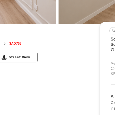
S
S
SA0755
S
Ga
Street View
Av
Ch
S
A
Co
IP