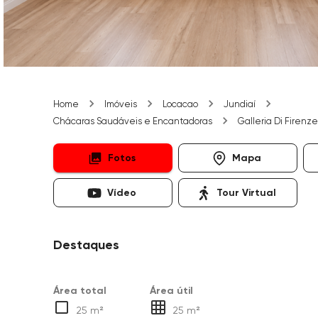
Home
Imóveis
Locacao
Jundiaí
Chácaras Saudáveis e Encantadoras
Galleria Di Firenze
Fotos
Mapa
Vídeo
Tour Virtual
Destaques
Área total
Área útil
25 m²
25 m²