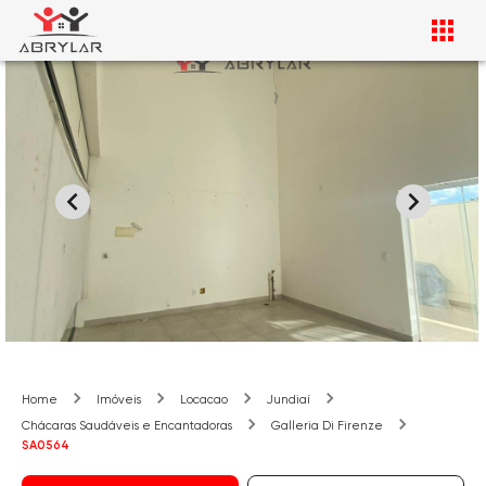
Home
Imóveis
Locacao
Jundiaí
Chácaras Saudáveis e Encantadoras
Galleria Di Firenze
SA0564