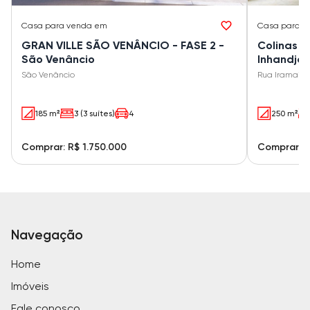
Casa
para venda em
Casa
para v
GRAN VILLE SÃO VENÂNCIO - FASE 2 -
Colinas d
São Venâncio
Inhandja
São Venâncio
Rua Iramaia 8
185 m²
3 (3 suítes)
4
250 m²
Comprar: R$ 1.750.000
Comprar: R
Navegação
Home
Imóveis
Fale conosco