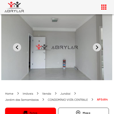
Home
Imóveis
Venda
Jundiaí
AP5684
Jardim das Samambaias
CONDOMÍNIO VISTA CENTRALE
Fotos
Mapa