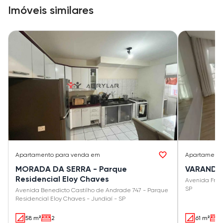
Imóveis similares
Apartamento
para venda em
Apartament
MORADA DA SERRA - Parque
VARANDAS
Residencial Eloy Chaves
Avenida Franc
SP
Avenida Benedicto Castilho de Andrade 747 - Parque
Residencial Eloy Chaves - Jundiaí - SP
58 m²
2
61 m²