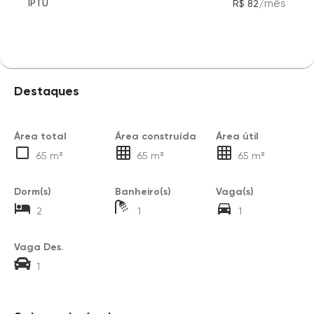
/
mês
IPTU
R$ 82
Destaques
Área total
Área construída
Área útil
65 m²
65 m²
65 m²
Dorm(s)
Banheiro(s)
Vaga(s)
2
1
1
Vaga Des.
1