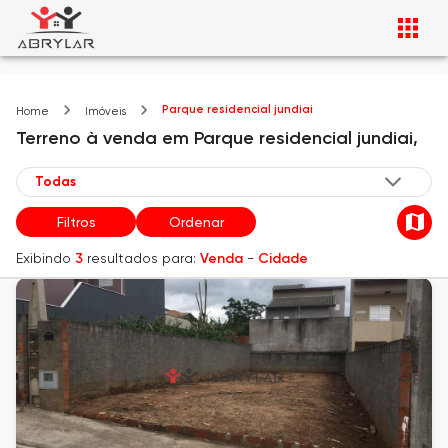
Parque residencial jundiai
Home
Imóveis
Terreno
à venda
em
Parque residencial jundiai,
Filtros
Ordenar
Exibindo
3
resultados para:
Venda
-
Cidade