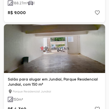
188.27
m²
1
R$ 9.000
Salão para alugar em Jundiaí, Parque Residencial
Jundiaí, com 150 m²
Parque Residencial Jundiaí
150
m²
R$ 4.360