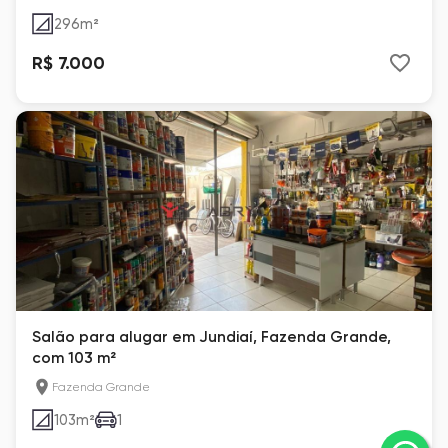
296
m²
R$ 7.000
Salão para alugar em Jundiaí, Fazenda Grande,
com 103 m²
Fazenda Grande
103
m²
1