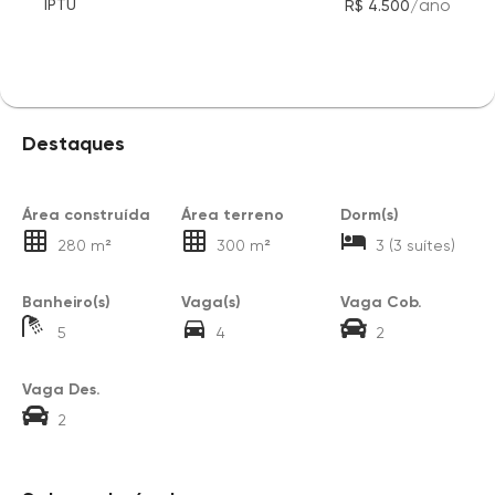
/
ano
IPTU
R$ 4.500
Destaques
Área construída
Área terreno
Dorm(s)
280 m²
300 m²
3 (3 suítes)
Banheiro(s)
Vaga(s)
Vaga Cob.
5
4
2
Vaga Des.
2