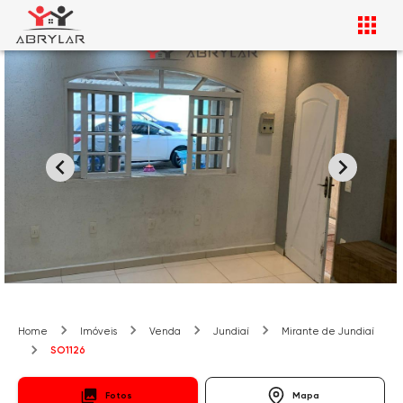
Home
Imóveis
Venda
Jundiaí
Mirante de Jundiaí
SO1126
Fotos
Mapa