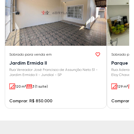
Sobrado
para venda em
Sobrado
par
Jardim Ermida II
Parque Re
Rua Vereador José Francisco de Assunção Neto 51 -
Rua Aderaldo
Jardim Ermida II - Jundiaí - SP
Eloy Chaves -
120 m²
3 (1 suíte)
129 m²
Comprar: R$ 850.000
Comprar: 