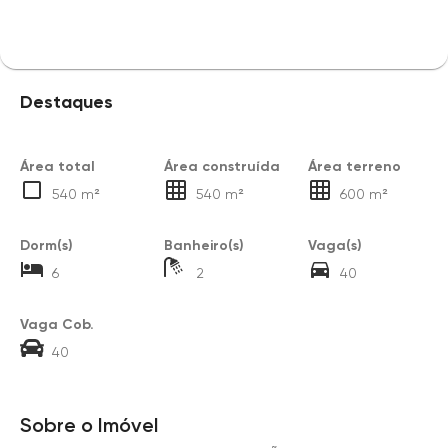
Destaques
Área total
Área construída
Área terreno
540 m²
540 m²
600 m²
Dorm(s)
Banheiro(s)
Vaga(s)
6
2
40
Vaga Cob.
40
Sobre o Imóvel