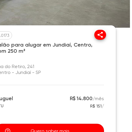
L0173
alão para alugar em Jundiaí, Centro,
om 250 m²
a do Retiro, 241
ntro - Jundiaí - SP
luguel
R$ 14.800
/
mês
/
TU
R$ 151
Quero saber mais