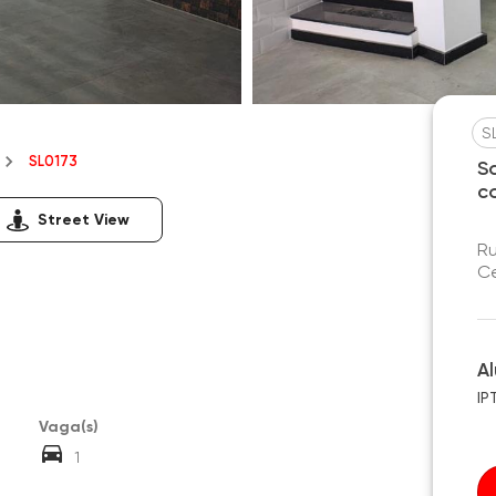
S
SL0173
S
c
Street View
Ru
Ce
A
IP
Vaga(s)
1