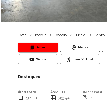
Home
Imóveis
Locacao
Jundiaí
Centro
Fotos
Mapa
Vídeo
Tour Virtual
Destaques
Área total
Área útil
Banheiro(s)
250 m²
250 m²
4