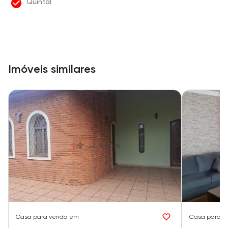
Quintal
Imóveis similares
Casa
para venda em
Casa
para v