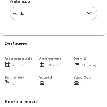
Pretensão
Venda
Destaques
Área construída
Área terreno
Dorm(s)
251 m²
180 m²
3 (1 suíte)
Banheiro(s)
Vaga(s)
Vaga Cob.
2
2
2
Sobre o Imóvel