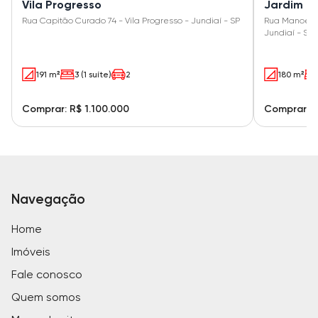
Vila Progresso
Jardim T
Rua Capitão Curado 74 - Vila Progresso - Jundiaí - SP
Rua Manoel F
Jundiaí - SP
191 m²
3 (1 suíte)
2
180 m²
Comprar: R$ 1.100.000
Comprar: R
Navegação
Home
Imóveis
Fale conosco
Quem somos