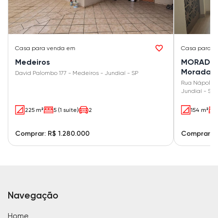
Casa
para venda em
Casa
para v
Medeiros
MORADA 
Morada M
David Palombo 177 - Medeiros - Jundiaí - SP
Rua Nápoles 
Jundiaí - SP
225 m²
5 (1 suíte)
2
154 m²
Comprar: R$ 1.280.000
Comprar: R
Navegação
Home