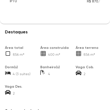
/
IPTU
R$ 870
Destaques
Área total
Área construída
Área terreno
856 m²
400 m²
856 m²
Dorm(s)
Banheiro(s)
Vaga Cob.
4 (3 suítes)
4
2
Vaga Des.
2