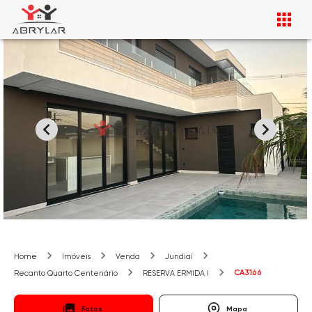
Home
Imóveis
Venda
Jundiaí
CA3166
Recanto Quarto Centenário
RESERVA ERMIDA I
Fotos
Mapa