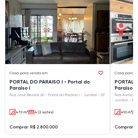
Casa
para venda em
Casa
para v
PORTAL DO PARAISO I - Portal do
PORTAL DO
Paraíso I
Paraíso II
Rua José Beraldi 60 - Portal do Paraíso I - Jundiaí - SP
Rua Aleixo Zo
Jundiaí - SP
470 m²
4 (2 suítes)
410 m²
Comprar: R$ 2.800.000
Comprar: R