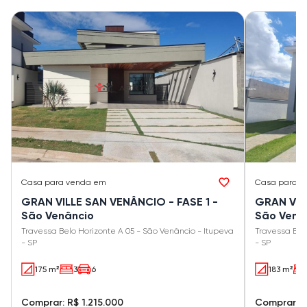
Casa
para venda em
Casa
para v
GRAN VILLE SAN VENÂNCIO - FASE 1 -
GRAN VIL
São Venâncio
São Venâ
Travessa Belo Horizonte A 05 - São Venâncio - Itupeva
Travessa Bel
- SP
- SP
175 m²
3
6
183 m²
Comprar: R$ 1.215.000
Comprar: R