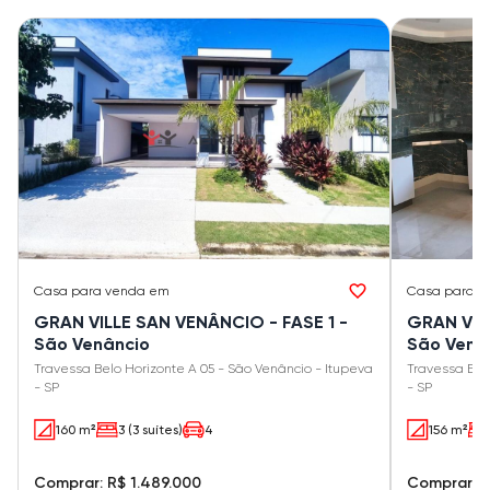
Casa
para venda em
Casa
para v
GRAN VILLE SAN VENÂNCIO - FASE 1 -
GRAN VIL
São Venâncio
São Venâ
Travessa Belo Horizonte A 05 - São Venâncio - Itupeva
Travessa Bel
- SP
- SP
160 m²
3 (3 suítes)
4
156 m²
Comprar: R$ 1.489.000
Comprar: R