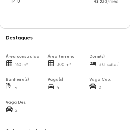
/
mês
IPTU
R$ 230
Destaques
Área construída
Área terreno
Dorm(s)
160 m²
300 m²
3 (3 suítes)
Banheiro(s)
Vaga(s)
Vaga Cob.
4
4
2
Vaga Des.
2