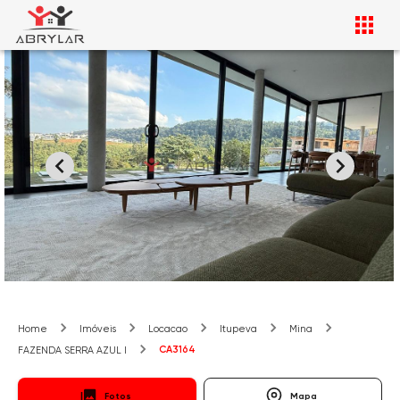
Home
Imóveis
Locacao
Itupeva
Mina
CA3164
FAZENDA SERRA AZUL I
Fotos
Mapa