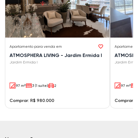
Apartamento
para venda em
Apartament
ATMOSPHERA LIVING - Jardim Ermida I
ATMOSPHE
Jardim Ermida I
Jardim Ermid
97 m²
3 (1 suíte)
2
97 m²
Comprar: R$ 980.000
Comprar: R