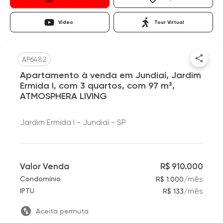
Vídeo
Tour Virtual
AP6482
Apartamento à venda em Jundiaí, Jardim
Ermida I, com 3 quartos, com 97 m²,
ATMOSPHERA LIVING
Jardim Ermida I - Jundiaí - SP
Valor Venda
R$ 910.000
/
mês
Condomínio
R$ 1.000
/
mês
IPTU
R$ 133
Aceita permuta