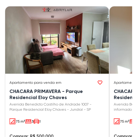
Apartamento
para venda em
Apartament
CHACARA PRIMAVERA - Parque
CHACARA 
Residencial Eloy Chaves
Residenci
Avenida Benedicto Castilho de Andrade 1007 -
Avenida Bene
Parque Residencial Eloy Chaves - Jundiaí - SP
informado - 
- SP
75 m²
3
1
75 m²
Comprar: R$ 500.000
Comprar: 