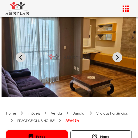
Home
Imóveis
Venda
Jundiaí
Vila das Hortências
AP6484
PRACTICE CLUB HOUSE
Fotos
Mapa