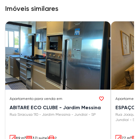
Imóveis similares
Apartamento
para venda em
Apartament
ABITARE ECO CLUBE - Jardim Messina
ESPAÇO E
Rua Siracusa 110 - Jardim Messina - Jundiaí - SP
Rua Joaquim 
Jundiaí - SP
89 m²
3 (1 suíte)
2
77 m²