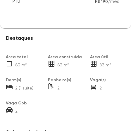
/
mês
IPTU
R$ 190
Destaques
Área total
Área construída
Área útil
83 m²
83 m²
83 m²
Dorm(s)
Banheiro(s)
Vaga(s)
2 (1 suíte)
2
2
Vaga Cob.
2