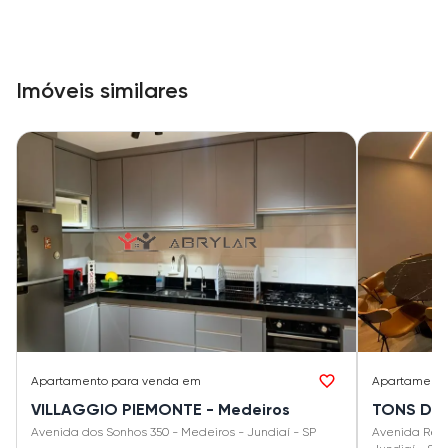
Imóveis similares
Apartamento
para venda em
Apartament
VILLAGGIO PIEMONTE - Medeiros
TONS DE 
Avenida dos Sonhos 350 - Medeiros - Jundiaí - SP
Avenida Reyn