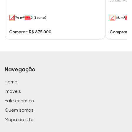
Jundiaí - SP
74 m²
2 (1 suíte)
68 m²
Comprar: R$ 675.000
Comprar: 
Navegação
Home
Imóveis
Fale conosco
Quem somos
Mapa do site