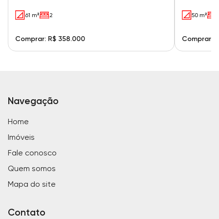
61 m²
2
50 m²
Comprar: R$ 358.000
Comprar: R
Navegação
Home
Imóveis
Fale conosco
Quem somos
Mapa do site
Contato