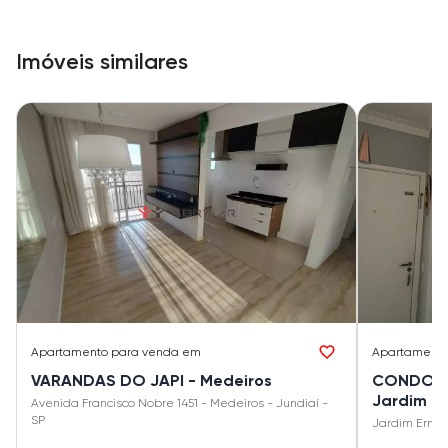
Imóveis similares
Apartamento
para venda em
Apartament
VARANDAS DO JAPI - Medeiros
CONDOMÍN
Jardim Er
Avenida Francisco Nobre 1451 - Medeiros - Jundiaí -
SP
Jardim Ermid