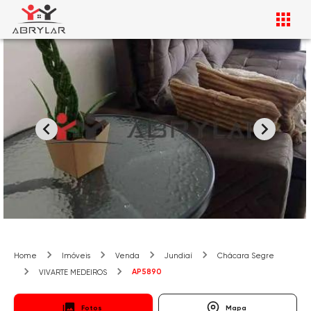
Home
Imóveis
Venda
Jundiaí
Chácara Segre
AP5890
VIVARTE MEDEIROS
Fotos
Mapa