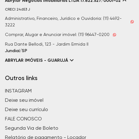
Abrylar Negocios Imobiliarios LTDA 17.822.527/0001-02
CRECI
24653 J
Administrativo, Financeiro, Jurídico e Ouvidoria: (11) 4492-
3222
Comprar, Alugar e Anunciar imóvel: (11) 96447-0200
Rua Dante Bellodi, 123 - Jardim Ermida II
Jundiaí/SP
ABRYLAR IMÓVEIS - GUARUJÁ
Outros links
INSTAGRAM
Deixe seu imóvel
Deixe seu currículo
FALE CONOSCO
Segunda Via de Boleto
Relatório de pagamento - Locador