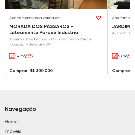
Apartamento
para venda em
Apartament
MORADA DOS PÁSSAROS -
JARDIM DA
Loteamento Parque Industrial
Avenida Danie
Avenida José Benassi 210 - Loteamento Parque
Industrial - Jundiaí - SP
54 m²
2
53 m²
Comprar: R$ 300.000
Comprar: R
Navegação
Home
Imóveis