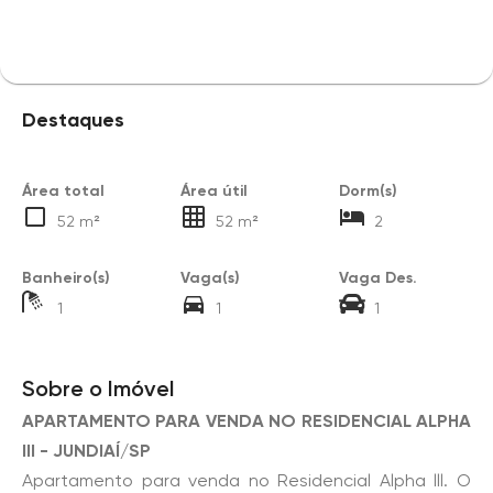
Destaques
Área total
Área útil
Dorm(s)
52 m²
52 m²
2
Banheiro(s)
Vaga(s)
Vaga Des.
1
1
1
Sobre o Imóvel
APARTAMENTO PARA VENDA NO RESIDENCIAL ALPHA
III - JUNDIAÍ/SP
Apartamento para venda no Residencial Alpha lll. O