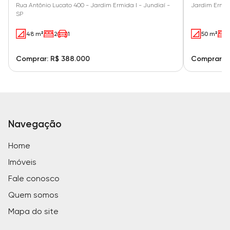
Rua Antônio Lucato 400 - Jardim Ermida I - Jundiaí -
Jardim Ermid
SP
48 m²
2
1
50 m²
Comprar: R$ 388.000
Comprar: R
Navegação
Home
Imóveis
Fale conosco
Quem somos
Mapa do site