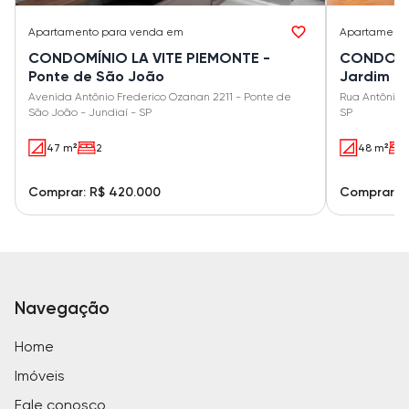
Apartamento
para venda em
Apartament
CONDOMÍNIO LA VITE PIEMONTE -
CONDOMÍN
Ponte de São João
Jardim Er
Avenida Antônio Frederico Ozanan 2211 - Ponte de
Rua Antônio L
São João - Jundiaí - SP
SP
47 m²
2
48 m²
Comprar: R$ 420.000
Comprar: R
Navegação
Home
Imóveis
Fale conosco