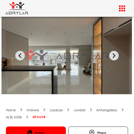
Home
Imóveis
Locacao
Jundiaí
Anhangabaú
AP6458
ALTA VISTA
Fotos
Mapa