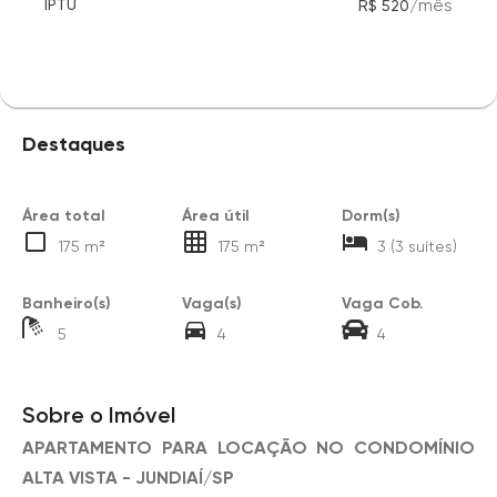
/
mês
IPTU
R$ 520
Destaques
Área total
Área útil
Dorm(s)
175 m²
175 m²
3 (3 suítes)
Banheiro(s)
Vaga(s)
Vaga Cob.
5
4
4
Sobre o Imóvel
APARTAMENTO PARA LOCAÇÃO NO CONDOMÍNIO
ALTA VISTA - JUNDIAÍ/SP