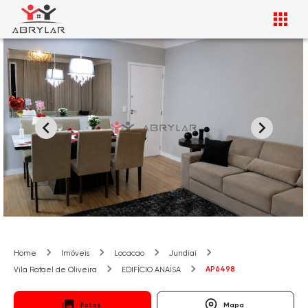
Home
Imóveis
Locacao
Jundiaí
AP6498
Vila Rafael de Oliveira
EDIFÍCIO ANAÍSA
Fotos
Mapa