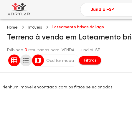
Loteamento brisas do lago
Home
Imóveis
Terreno
à venda
em
Loteamento bri
Exibindo
0
resultados para
: VENDA
- Jundiaí-SP
Filtros
Ocultar mapa
Nenhum imóvel encontrado com os filtros selecionados.