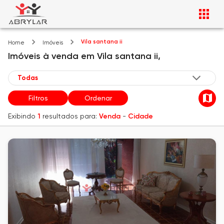
Vila santana ii
Home
Imóveis
Imóveis
à venda
em
Vila santana ii,
Filtros
Ordenar
Exibindo
1
resultados para:
Venda
-
Cidade