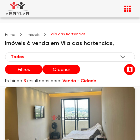
Vila das hortencias
Home
Imóveis
Imóveis
à venda
em
Vila das hortencias,
Filtros
Ordenar
Exibindo
3
resultados para:
Venda
-
Cidade