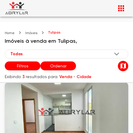
Tulipas
Home
Imóveis
Imóveis
à venda
em
Tulipas,
Filtros
Ordenar
Exibindo
3
resultados para:
Venda
-
Cidade