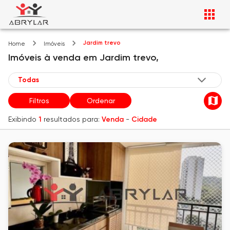
Jardim trevo
Home
Imóveis
Imóveis
à venda
em
Jardim trevo,
Filtros
Ordenar
Exibindo
1
resultados para:
Venda
-
Cidade