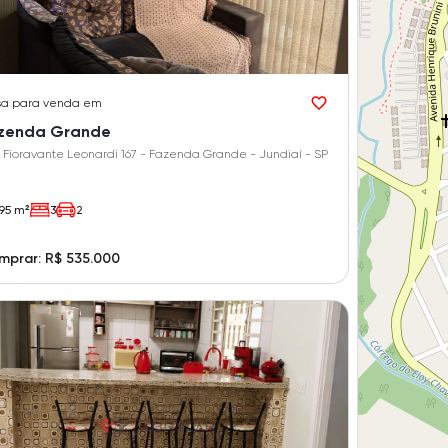
sa
para venda em
zenda Grande
 Fioravante Leonardi 167 - Fazenda Grande - Jundiaí - SP
95 m²
3
2
mprar: R$ 535.000