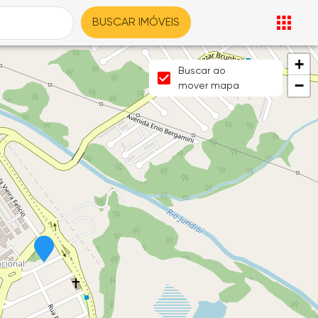
BUSCAR IMÓVEIS
+
Buscar ao
−
mover mapa