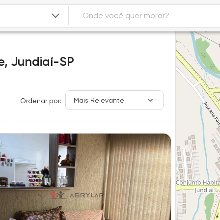
e,
Jundiaí-SP
Mais Relevante
Ordenar por: