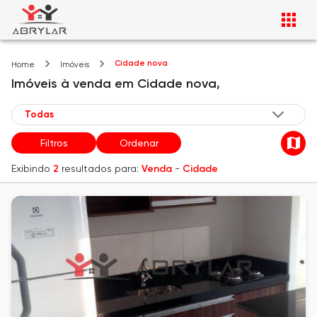
Cidade nova
Home
Imóveis
Imóveis
à venda
em
Cidade nova,
Filtros
Ordenar
Exibindo
2
resultados para:
Venda
-
Cidade