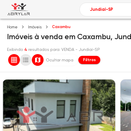
Caxambu
Home
Imóveis
Imóveis
à venda
em
Caxambu,
Jund
Exibindo
4
resultados para
: VENDA
- Jundiaí-SP
Filtros
Ocultar mapa