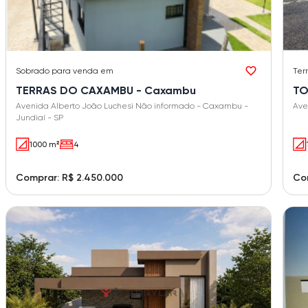
Sobrado
para venda em
Ter
TERRAS DO CAXAMBU - Caxambu
TO
Avenida Alberto João Luchesi Não informado - Caxambu -
Ave
Jundiaí - SP
1000 m²
4
Comprar: R$ 2.450.000
Co