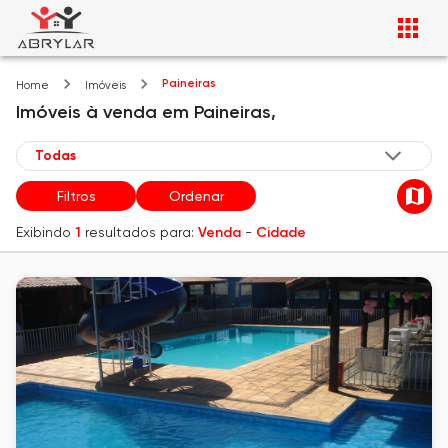
Paineiras
Home
Imóveis
Imóveis
à venda
em
Paineiras,
Filtros
Ordenar
Exibindo
1
resultados para:
Venda
-
Cidade